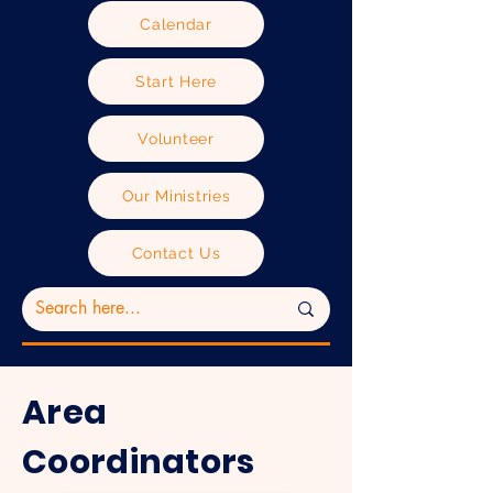
Calendar
Start Here
Volunteer
Our Ministries
Contact Us
Area
Coordinators