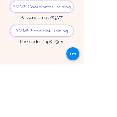
YMMS Coordinator Training
Passcode: euv?&9V%
YMMS Specialist Training
Passcode: Zup&D5n#
Para edades de 4 a 9 años, el
programa Adventurer fortalece la
relación entre padres e hijos y
promueve el desarrollo del niño en
las áreas espiritual, física, mental y
social.